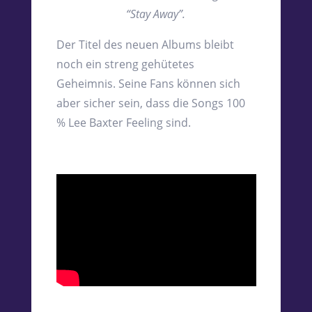
“Stay Away”.
Der Titel des neuen Albums bleibt
noch ein streng gehütetes
Geheimnis. Seine Fans können sich
aber sicher sein, dass die Songs 100
% Lee Baxter Feeling sind.