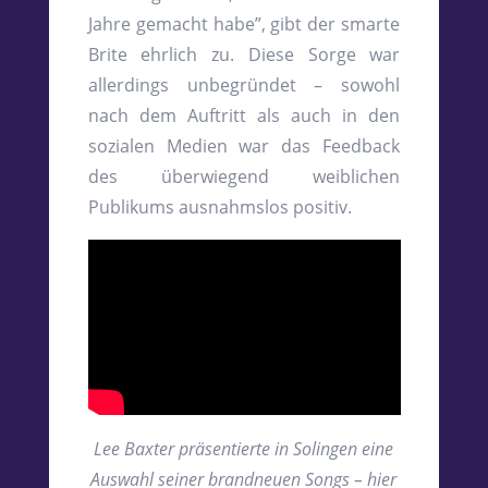
Jahre gemacht habe”, gibt der smarte
Brite ehrlich zu. Diese Sorge war
allerdings unbegründet – sowohl
nach dem Auftritt als auch in den
sozialen Medien war das Feedback
des überwiegend weiblichen
Publikums ausnahmslos positiv.
Lee Baxter präsentierte in Solingen eine
Auswahl seiner brandneuen Songs – hier