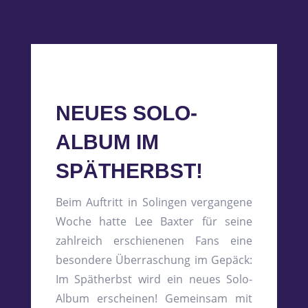
NEUES SOLO-
ALBUM IM
SPÄTHERBST!
Beim Auftritt in Solingen vergangene
Woche hatte Lee Baxter für seine
zahlreich erschienenen Fans eine
besondere Überraschung im Gepäck:
Im Spätherbst wird ein neues Solo-
Album erscheinen! Gemeinsam mit