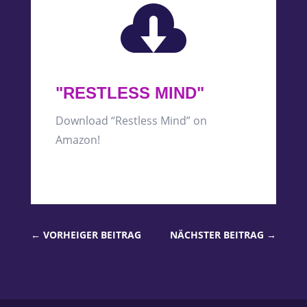

"RESTLESS MIND"
Download “Restless Mind” on
Amazon!
←
VORHEIGER BEITRAG
NÄCHSTER BEITRAG
→