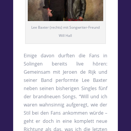
Lee Baxter (rechts) mit Songwriter-Freund
Will Hall
Einige davon durften die Fans in
Solingen bereits live hören:
Gemeinsam mit Jeroen de Rijk und
seiner Band performte Lee Baxter
neben seinen bisherigen Singles fünf
der brandneuen Songs. “Will und ich
waren wahnsinnig aufgeregt, wie der
Stil bei den Fans ankommen würde –
geht er doch in eine komplett neue
Richtung als das, was ich die letzten