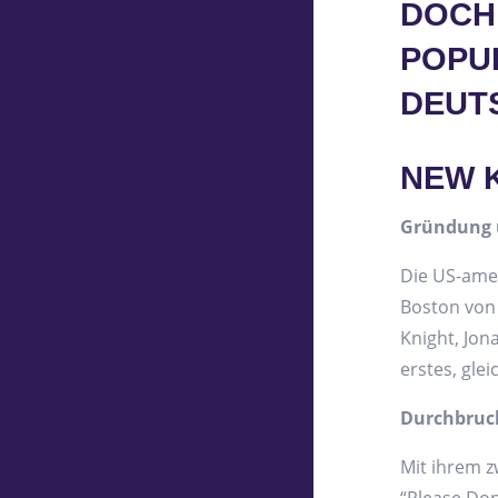
DOCH
POPU
DEUT
NEW K
Gründung 
Die US-ame
Boston von 
Knight, Jon
erstes, gle
Durchbruch
Mit ihrem z