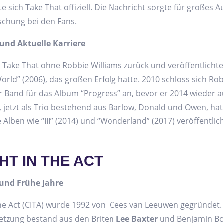
te sich Take That offiziell. Die Nachricht sorgte für großes 
schung bei den Fans.
nd Aktuelle Karriere
 Take That ohne Robbie Williams zurück und veröffentlicht
World” (2006), das großen Erfolg hatte. 2010 schloss sich Ro
r Band für das Album “Progress” an, bevor er 2014 wieder a
 jetzt als Trio bestehend aus Barlow, Donald und Owen, hat
e Alben wie “III” (2014) und “Wonderland” (2017) veröffentlic
.
T IN THE ACT
und Frühe Jahre
he Act (CITA) wurde 1992 von Cees van Leeuwen gegründet.
setzung bestand aus den Briten
Lee Baxter
und Benjamin Bo