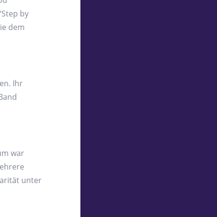
You
 “Step by
wie dem
en. Ihr
 Band
bum war
mehrere
arität unter