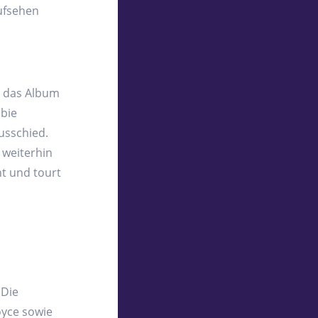
Aufsehen
e das Album
bbie
usschied.
 weiterhin
ht und tourt
 Die
yce sowie