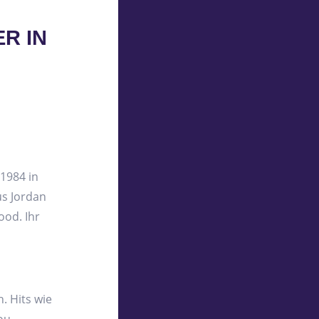
R IN
1984 in
us Jordan
ood. Ihr
. Hits wie