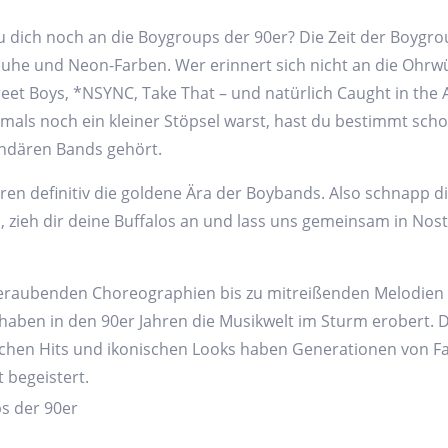
u dich noch an die Boygroups der 90er? Die Zeit der Boygro
huhe und Neon-Farben. Wer erinnert sich nicht an die Ohr
eet Boys, *NSYNC, Take That – und natürlich Caught in the A
als noch ein kleiner Stöpsel warst, hast du bestimmt sch
endären Bands gehört.
ren definitiv die goldene Ära der Boybands. Also schnapp di
, zieh dir deine Buffalos an und lass uns gemeinsam in Nost
raubenden Choreographien bis zu mitreißenden Melodien 
aben in den 90er Jahren die Musikwelt im Sturm erobert. D
chen Hits und ikonischen Looks haben Generationen von Fa
 begeistert.