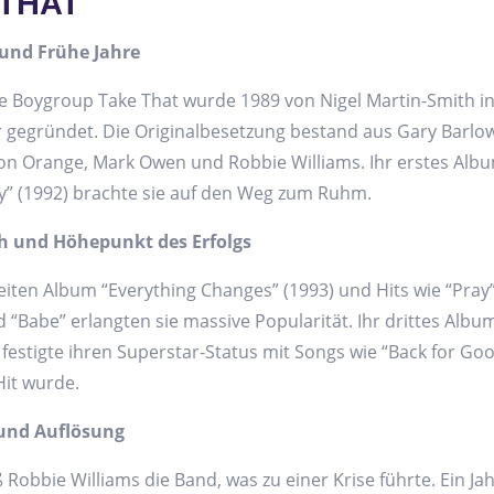
 THAT
und Frühe Jahre
he Boygroup Take That wurde 1989 von Nigel Martin-Smith i
 gegründet. Die Originalbesetzung bestand aus Gary Barlo
on Orange, Mark Owen und Robbie Williams. Ihr erstes Alb
y” (1992) brachte sie auf den Weg zum Ruhm.
 und Höhepunkt des Erfolgs
iten Album “Everything Changes” (1993) und Hits wie “Pray”,
d “Babe” erlangten sie massive Popularität. Ihr drittes Alb
) festigte ihren Superstar-Status mit Songs wie “Back for Goo
Hit wurde.
und Auflösung
 Robbie Williams die Band, was zu einer Krise führte. Ein Jah