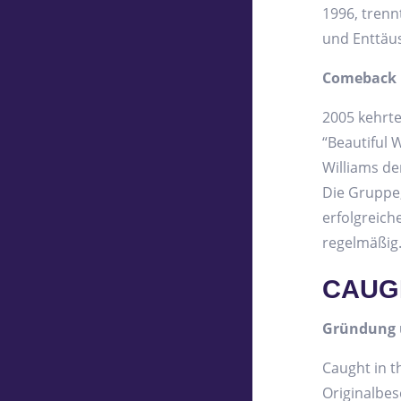
1996, trenn
und Enttäu
Comeback u
2005 kehrte
“Beautiful 
Williams de
Die Gruppe,
erfolgreich
regelmäßig
CAUGH
Gründung 
Caught in t
Originalbe