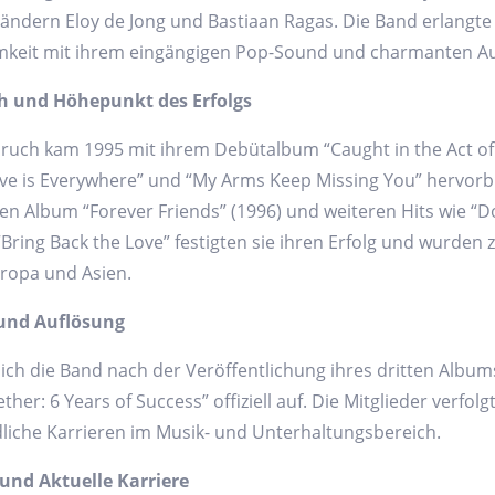
ändern Eloy de Jong und Bastiaan Ragas. Die Band erlangte 
keit mit ihrem eingängigen Pop-Sound und charmanten Auf
 und Höhepunkt des Erfolgs
uch kam 1995 mit ihrem Debütalbum “Caught in the Act of 
ove is Everywhere” und “My Arms Keep Missing You” hervorb
en Album “Forever Friends” (1996) und weiteren Hits wie “D
Bring Back the Love” festigten sie ihren Erfolg und wurden 
uropa und Asien.
und Auflösung
sich die Band nach der Veröffentlichung ihres dritten Albu
her: 6 Years of Success” offiziell auf. Die Mitglieder verfol
liche Karrieren im Musik- und Unterhaltungsbereich.
nd Aktuelle Karriere