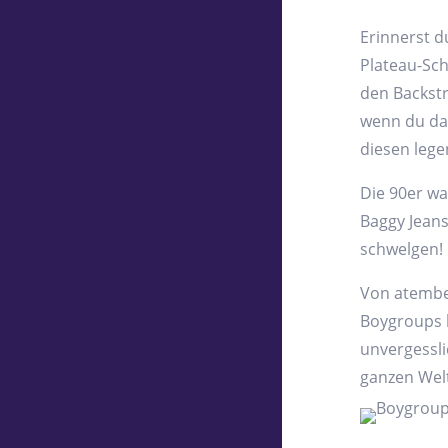
Erinnerst d
Plateau-Sc
den Backstr
wenn du dam
diesen leg
Die 90er wa
Baggy Jeans
schwelgen!
Von atembe
Boygroups h
unvergessli
ganzen Welt