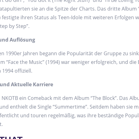
t Go Girl”, “You Got It (The Right Stuff)” und “I’ll Be Loving 
katapultierten sie an die Spitze der Charts. Das dritte Album
) festigte ihren Status als Teen-Idole mit weiteren Erfolgen 
tep by Step”.
und Auflösung
en 1990er Jahren begann die Popularität der Gruppe zu sink
um “Face the Music” (1994) war weniger erfolgreich, und die
 1994 offiziell.
nd Aktuelle Karriere
te NKOTB ein Comeback mit dem Album “The Block”. Das Al
 und enthielt die Single “Summertime”. Seitdem haben sie 
fentlicht und touren regelmäßig, was ihre beständige Popul
t.