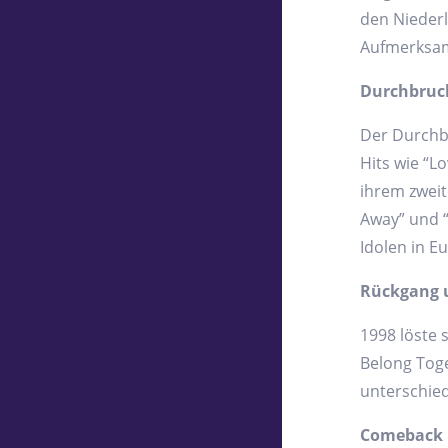
den Niederl
Aufmerksam
Durchbruch
Der Durchbr
Hits wie “L
ihrem zweit
Away” und “
Idolen in E
Rückgang 
1998 löste 
Belong Toget
unterschied
Comeback u