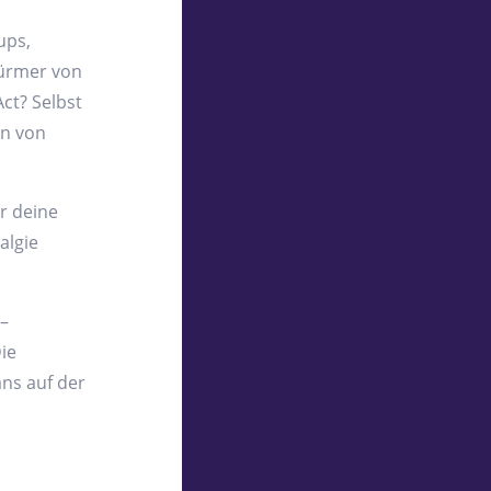
ups,
würmer von
ct? Selbst
on von
r deine
algie
–
ie
ns auf der