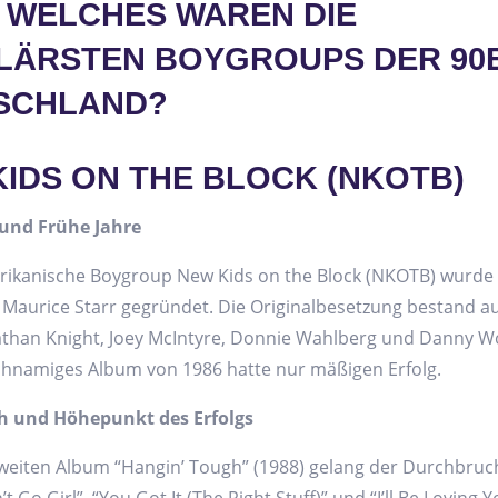
 WELCHES WAREN DIE
LÄRSTEN BOYGROUPS DER 90E
SCHLAND?
IDS ON THE BLOCK (NKOTB)
und Frühe Jahre
rikanische Boygroup New Kids on the Block (NKOTB) wurde 
Maurice Starr gegründet. Die Originalbesetzung bestand a
athan Knight, Joey McIntyre, Donnie Wahlberg und Danny W
ichnamiges Album von 1986 hatte nur mäßigen Erfolg.
 und Höhepunkt des Erfolgs
weiten Album “Hangin’ Tough” (1988) gelang der Durchbruch