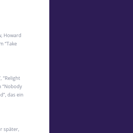
n
w, Howard
um “Take
 “Relight
um “Nobody
d”, das ein
r später,