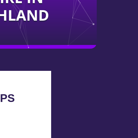
HLAND
UPS