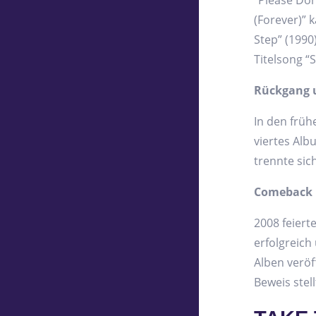
“Please Don’
(Forever)” 
Step” (1990
Titelsong “S
Rückgang 
In den früh
viertes Alb
trennte sich
Comeback u
2008 feier
erfolgreich
Alben veröf
Beweis stell