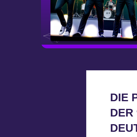
DIE
DER 
DEU