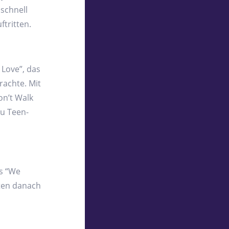
schnell
tritten.
Love”, das
rachte. Mit
on’t Walk
zu Teen-
ms “We
gten danach