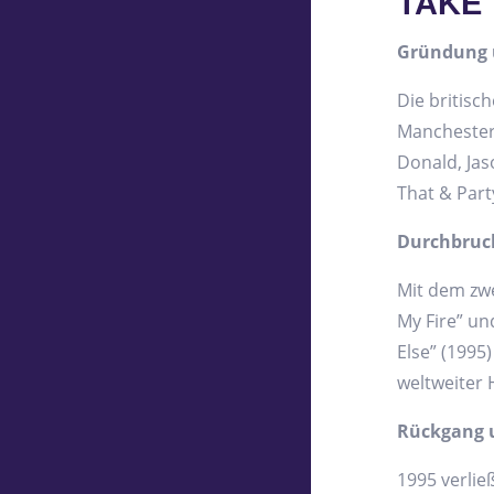
TAKE
Gründung 
Die britisc
Manchester
Donald, Jas
That & Part
Durchbruch
Mit dem zwe
My Fire” un
Else” (1995
weltweiter 
Rückgang 
1995 verließ