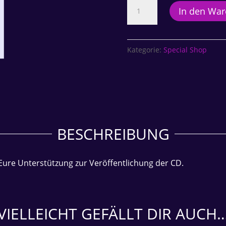
Danke
In den Wa
per
Voice-
Message
Kategorie:
Special Shop
Menge
BESCHREIBUNG
Eure Unterstützung zur Veröffentlichung der CD.
VIELLEICHT GEFÄLLT DIR AUCH