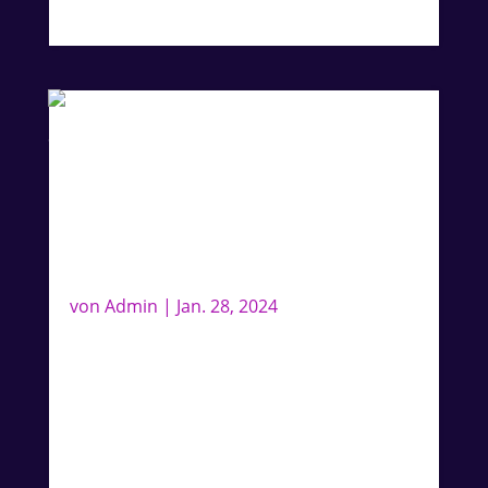
Which one is yours?
Exklusive Autogrammkarte im
neuen Album-Style mit
Hamburg-Setlist
von
Admin
|
Jan. 28, 2024
Exklusive, von Lee signierte
Autogrammkarte im neuen Album-Style
inklusive der Set-List der Album-Release-
Party in Hamburg auf der Rückseite –
sichert Euch diese Special Edition!