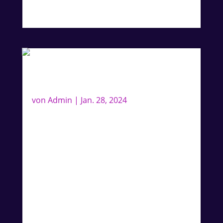
Lieferbar ab Oktober 2024
Handgeschriebener Songtext
von
Admin
|
Jan. 28, 2024
Sichert Euch einen handgeschriebenen
und signierten Songtext von Lee zu den
Songs seines neuen Albums. Jeder
Songtext ist nur einmal erhältlich und
somit ein absolutes Unikat!. Ein Must-
Have für jeden Fan!
LIEFERBAR ab ca. September 2024