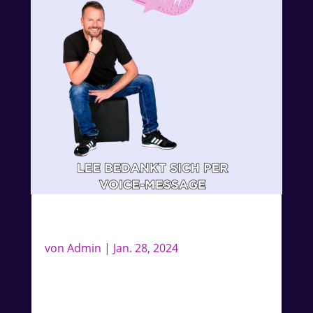
Danke per Voice-Message
von
Admin
|
Jan. 28, 2024
Lee bedankt sich per Voice-Message für
Eure Unterstützung zur Veröffentlichung
der CD.