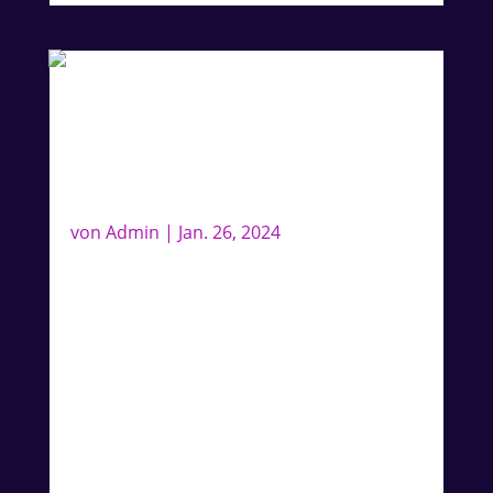
Lee Baxter am 31.10.2024 im
Cascadas in Hamburg
von
Admin
|
Jan. 26, 2024
Lee Baxter CD Release Party:
Am 31.10.2024 veröffenlticht Lee Baxter –
bekannt aus der 90er Boyband “Caught In
the Act” – sein neues Solo Album im
Dance Style!
Location: Cascadas, Ferdinandstraße
12, 20095 Hamburg