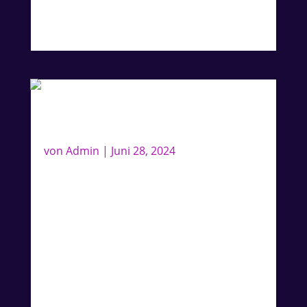
Lieferbar ab Sommer 2024.
Das neue Dance-Album 2024
von
Admin
|
Juni 28, 2024
Lee Baxters neues Dance-Album erscheint
im Oktober 2024! Ihr könnt Euch die CD
bereits jetzt zum Sonderpreis in folgenden
Varianten vorbestellen:
persönlich signiert
einfach nur das Album