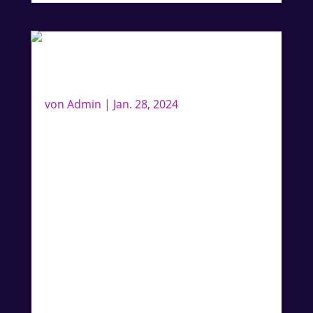
Klingel- oder Handy Weck-Ton
von
Admin
|
Jan. 28, 2024
Ihr wolltet Euch immer schon mal mit Lee‘
s Stimme wecken oder anrufen lassen?
Dann ist dieses Special das richtige für
Euch. Schickt uns Eure Message, die Lee
auf sprechen soll (bitte keine
unanständigen oder zu komplizierten
Messages). Lee wird diese Nachrichten
aufnehmen und es wird professionell ein
Song von Lee als Instrumentalversion
daruntergelegt. Bitte kontaktiert uns