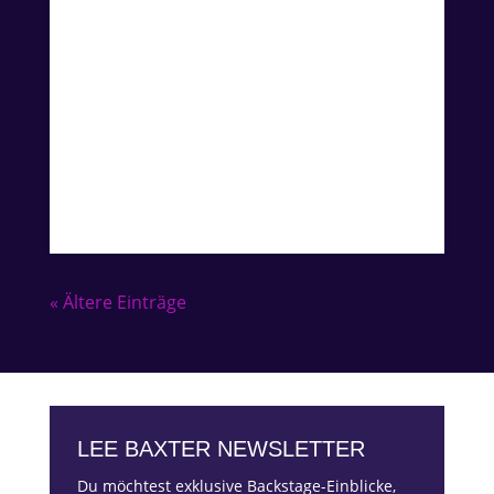
Einlass: 31.10.2024, 19.30 h
Bei der Ticketoption “Konzert-Ticket mit
Foto” habt Ihr im Anschluss noch die
Möglichkeit, ein gemeinsames Foto mit
Lee zu machen und einige Worte mit ihm
zu wechseln.
« Ältere Einträge
LEE BAXTER NEWSLETTER
Du möchtest exklusive Backstage-Einblicke,